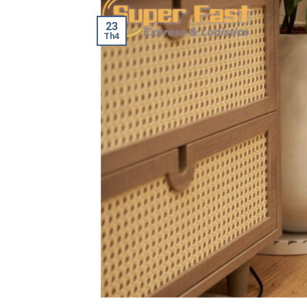
23
Th4