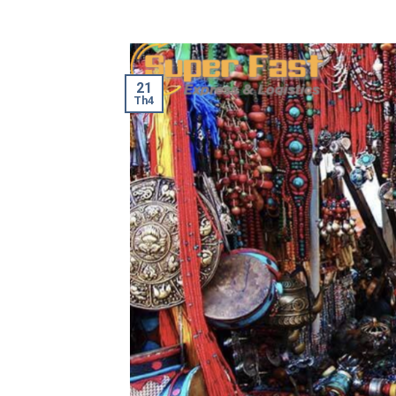
21
Th4