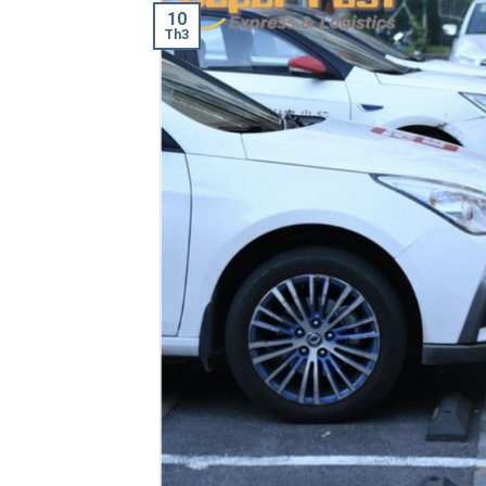
10
Th3