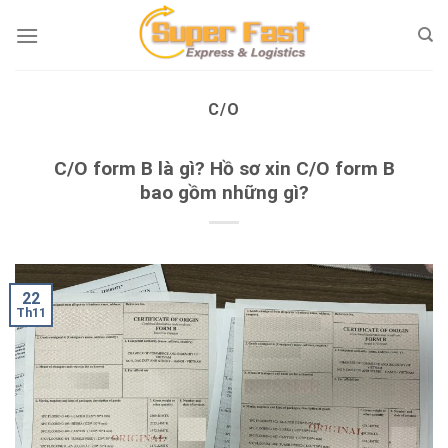
Skip
to
content
C/O
C/O form B là gì? Hồ sơ xin C/O form B
bao gồm những gì?
22
Th11