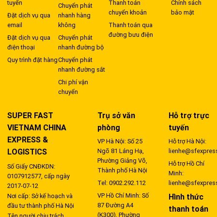
tuyến
Thanh toán
Chính sách
Chuyển phát
chuyển khoản
bảo mật
Đặt dịch vụ qua
nhanh hàng
email
không
Thanh toán qua
đường bưu điện
Đặt dịch vụ qua
Chuyển phát
điện thoại
nhanh đường bộ
Quy trình đặt hàng
Chuyển phát
nhanh đường sắt
Chi phí vận
chuyển
SUPER FAST
Trụ sở văn
Hỗ trợ trực
VIETNAM CHINA
phòng
tuyến
EXPRESS &
VP Hà Nội: Số 25
Hỗ trợ Hà Nội:
LOGISTICS
Ngõ 81 Láng Hạ,
lienhe@sfexpres
Phường Giảng Võ,
Hỗ trợ Hồ Chí
Số Giấy CNĐKDN:
Thành phố Hà Nội
Minh:
0107912577, cấp ngày
Tel: 0902.292.112
lienhe@sfexpres
2017-07-12
VP Hồ Chí Minh: Số
Hình thức
Nơi cấp: Sở kế hoạch và
87 Đường A4
đầu tư thành phố Hà Nội
thanh toán
(K300), Phường
Tên người chịu trách