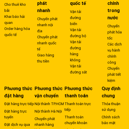
phát
quốc tế
chính
Cho thuê kho
nhanh
trong
bãi
Vận tải
Khai báo hải
nước
đường
Chuyển phát
quan
biển
nhanh nội
Chuyển
Order hàng hóa
Vận tải
địa
phát hỏa
quốc tế
đường bộ
Chuyển phát
tốc
Vận tải
nhanh quốc
Các dịch
đường
tế
vụ hành
hàng
Giao hàng
chính
không
thu tiền
công
Vận tải
Chuyển
đường sắt
phát tiết
kiệm
Phương thức
Phương thức
Phương thức
Quy định
đặt hàng
vận chuyển
thanh toán
chung
Đặt hàng trực tiếp
Nội thành TP.HCM
Thanh toán trực
Thỏa thuận
tiếp
sử dụng
Đặt hàng trực
Nội thành Hà Nội
tuyến
Thanh toán
Chính sách
Chuyển phát
chuyển khoản
bảo mật
Đặt dịch vụ qua
nhanh hàng