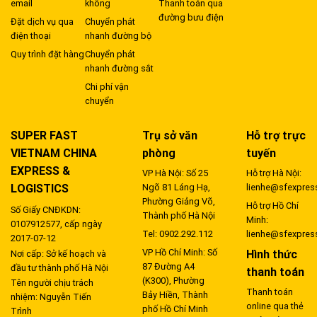
email
không
Thanh toán qua
đường bưu điện
Đặt dịch vụ qua
Chuyển phát
điện thoại
nhanh đường bộ
Quy trình đặt hàng
Chuyển phát
nhanh đường sắt
Chi phí vận
chuyển
SUPER FAST
Trụ sở văn
Hỗ trợ trực
VIETNAM CHINA
phòng
tuyến
EXPRESS &
VP Hà Nội: Số 25
Hỗ trợ Hà Nội:
LOGISTICS
Ngõ 81 Láng Hạ,
lienhe@sfexpres
Phường Giảng Võ,
Hỗ trợ Hồ Chí
Số Giấy CNĐKDN:
Thành phố Hà Nội
Minh:
0107912577, cấp ngày
Tel: 0902.292.112
lienhe@sfexpres
2017-07-12
VP Hồ Chí Minh: Số
Hình thức
Nơi cấp: Sở kế hoạch và
87 Đường A4
đầu tư thành phố Hà Nội
thanh toán
(K300), Phường
Tên người chịu trách
Thanh toán
Bảy Hiền, Thành
nhiệm: Nguyễn Tiến
online qua thẻ
phố Hồ Chí Minh
Trình