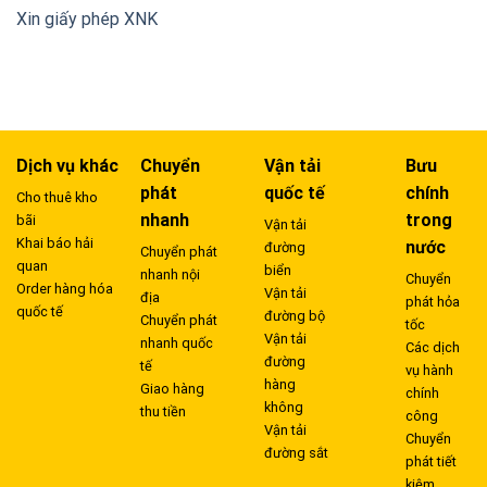
Xin giấy phép XNK
Dịch vụ khác
Chuyển
Vận tải
Bưu
phát
quốc tế
chính
Cho thuê kho
nhanh
trong
bãi
Vận tải
Khai báo hải
nước
đường
Chuyển phát
quan
biển
nhanh nội
Chuyển
Order hàng hóa
Vận tải
địa
phát hỏa
quốc tế
đường bộ
Chuyển phát
tốc
Vận tải
nhanh quốc
Các dịch
đường
tế
vụ hành
hàng
Giao hàng
chính
không
thu tiền
công
Vận tải
Chuyển
đường sắt
phát tiết
kiệm