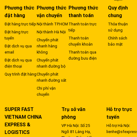
Phương thức
Phương thức
Phương thức
Quy định
đặt hàng
vận chuyển
thanh toán
chung
Đặt hàng trực tiếp
Nội thành TP.HCM
Thanh toán trực
Thỏa thuận
tiếp
sử dụng
Đặt hàng trực
Nội thành Hà Nội
tuyến
Thanh toán
Chính sách
Chuyển phát
chuyển khoản
bảo mật
Đặt dịch vụ qua
nhanh hàng
email
không
Thanh toán qua
đường bưu điện
Đặt dịch vụ qua
Chuyển phát
điện thoại
nhanh đường bộ
Quy trình đặt hàng
Chuyển phát
nhanh đường sắt
Chi phí vận
chuyển
SUPER FAST
Trụ sở văn
Hỗ trợ trực
VIETNAM CHINA
phòng
tuyến
EXPRESS &
VP Hà Nội: Số 25
Hỗ trợ Hà Nội:
LOGISTICS
Ngõ 81 Láng Hạ,
lienhe@sfexpres