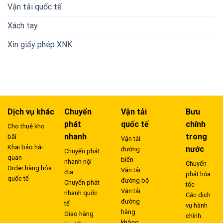
Vận tải quốc tế
Xách tay
Xin giấy phép XNK
Dịch vụ khác
Chuyển
Vận tải
Bưu
phát
quốc tế
chính
Cho thuê kho
nhanh
trong
bãi
Vận tải
Khai báo hải
nước
đường
Chuyển phát
quan
biển
nhanh nội
Chuyển
Order hàng hóa
Vận tải
địa
phát hỏa
quốc tế
đường bộ
Chuyển phát
tốc
Vận tải
nhanh quốc
Các dịch
đường
tế
vụ hành
hàng
Giao hàng
chính
không