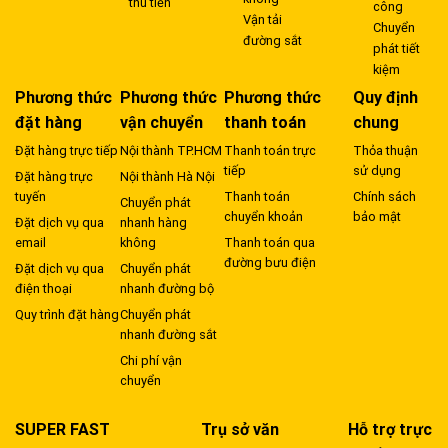
thu tiền
công
Vận tải
Chuyển
đường sắt
phát tiết
kiệm
Phương thức
Phương thức
Phương thức
Quy định
đặt hàng
vận chuyển
thanh toán
chung
Đặt hàng trực tiếp
Nội thành TP.HCM
Thanh toán trực
Thỏa thuận
tiếp
sử dụng
Đặt hàng trực
Nội thành Hà Nội
tuyến
Thanh toán
Chính sách
Chuyển phát
chuyển khoản
bảo mật
Đặt dịch vụ qua
nhanh hàng
email
không
Thanh toán qua
đường bưu điện
Đặt dịch vụ qua
Chuyển phát
điện thoại
nhanh đường bộ
Quy trình đặt hàng
Chuyển phát
nhanh đường sắt
Chi phí vận
chuyển
SUPER FAST
Trụ sở văn
Hỗ trợ trực