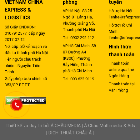
VIETNAM CHINA
phòng
tuyến
EXPRESS &
VP Hà Nội: Số 25
Hỗ trợ Hà Nội:
LOGISTICS
Ngõ 81 Láng Hạ,
lienhe@sfexpres
Phường Giảng Võ,
Hỗ trợ Hồ Chí
Số Giấy CNĐKDN:
Thành phố Hà Nội
Minh:
0107912577, cấp ngày
Tel: 0902.292.112
lienhe@sfexpres
2017-07-12
VP Hồ Chí Minh: Số
Hình thức
Nơi cấp: Sở kế hoạch và
87 Đường A4
đầu tư thành phố Hà Nội
thanh toán
(K300), Phường
Tên người chịu trách
Thanh toán
Bảy Hiền, Thành
nhiệm: Nguyễn Tiến
online qua thẻ
phố Hồ Chí Minh
Trình
Ngân Hàng
Giấy phép bưu chính số
Tel: 093.622.9119
Thanh toán tại
353/GP-BTTT
Văn Phòng
Thiết kế và duy trì bởi
Á CHÂU MEDIA
|
Á Châu Multimedia & Ads
|
DỊCH THUẬT CHÂU Á
|