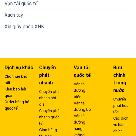
Vận tải quốc tế
Xách tay
Xin giấy phép XNK
Dịch vụ khác
Chuyển
Vận tải
Bưu
phát
quốc tế
chính
Cho thuê kho
nhanh
trong
bãi
Vận tải
Khai báo hải
nước
đường
Chuyển phát
quan
biển
nhanh nội
Chuyển
Order hàng hóa
Vận tải
địa
phát hỏa
quốc tế
đường bộ
Chuyển phát
tốc
Vận tải
nhanh quốc
Các dịch
đường
tế
vụ hành
hàng
Giao hàng
chính
không