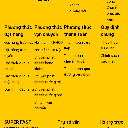
thu tiền
công
Vận tải
Chuyển
đường sắt
phát tiết
kiệm
Phương thức
Phương thức
Phương thức
Quy định
đặt hàng
vận chuyển
thanh toán
chung
Đặt hàng trực tiếp
Nội thành TP.HCM
Thanh toán trực
Thỏa thuận
tiếp
sử dụng
Đặt hàng trực
Nội thành Hà Nội
tuyến
Thanh toán
Chính sách
Chuyển phát
chuyển khoản
bảo mật
Đặt dịch vụ qua
nhanh hàng
email
không
Thanh toán qua
đường bưu điện
Đặt dịch vụ qua
Chuyển phát
điện thoại
nhanh đường bộ
Quy trình đặt hàng
Chuyển phát
nhanh đường sắt
Chi phí vận
chuyển
SUPER FAST
Trụ sở văn
Hỗ trợ trực