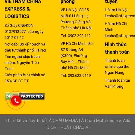
VIETNAM CHINA
phòng
tuyến
EXPRESS &
VP Hà Nội: Số 25
Hỗ trợ Hà Nội:
LOGISTICS
Ngõ 81 Láng Hạ,
lienhe@sfexpres
Phường Giảng Võ,
Hỗ trợ Hồ Chí
Số Giấy CNĐKDN:
Thành phố Hà Nội
Minh:
0107912577, cấp ngày
Tel: 0902.292.112
lienhe@sfexpres
2017-07-12
VP Hồ Chí Minh: Số
Hình thức
Nơi cấp: Sở kế hoạch và
87 Đường A4
đầu tư thành phố Hà Nội
thanh toán
(K300), Phường
Tên người chịu trách
Thanh toán
Bảy Hiền, Thành
nhiệm: Nguyễn Tiến
online qua thẻ
phố Hồ Chí Minh
Trình
Ngân Hàng
Giấy phép bưu chính số
Tel: 093.622.9119
Thanh toán tại
353/GP-BTTT
Văn Phòng
Thiết kế và duy trì bởi
Á CHÂU MEDIA
|
Á Châu Multimedia & Ads
|
DỊCH THUẬT CHÂU Á
|