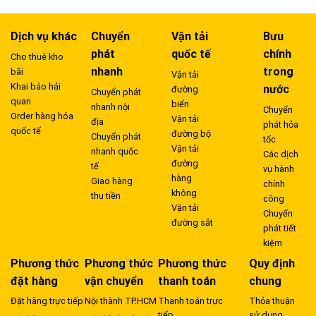
Dịch vụ khác
Chuyển
Vận tải
Bưu
phát
quốc tế
chính
Cho thuê kho
nhanh
trong
bãi
Vận tải
Khai báo hải
nước
đường
Chuyển phát
quan
biển
nhanh nội
Chuyển
Order hàng hóa
Vận tải
địa
phát hỏa
quốc tế
đường bộ
Chuyển phát
tốc
Vận tải
nhanh quốc
Các dịch
đường
tế
vụ hành
hàng
Giao hàng
chính
không
thu tiền
công
Vận tải
Chuyển
đường sắt
phát tiết
kiệm
Phương thức
Phương thức
Phương thức
Quy định
đặt hàng
vận chuyển
thanh toán
chung
Đặt hàng trực tiếp
Nội thành TP.HCM
Thanh toán trực
Thỏa thuận
tiếp
sử dụng