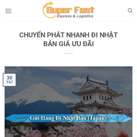
Skip
to
content
CHUYỂN PHÁT NHANH ĐI NHẬT
BẢN GIÁ ƯU ĐÃI
30
Th7