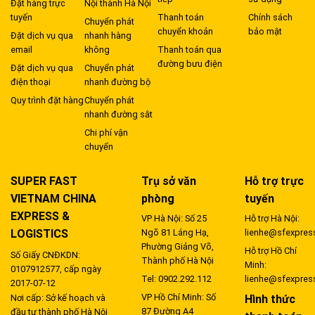
Đặt hàng trực
Nội thành Hà Nội
tuyến
Thanh toán
Chính sách
Chuyển phát
chuyển khoản
bảo mật
Đặt dịch vụ qua
nhanh hàng
email
không
Thanh toán qua
đường bưu điện
Đặt dịch vụ qua
Chuyển phát
điện thoại
nhanh đường bộ
Quy trình đặt hàng
Chuyển phát
nhanh đường sắt
Chi phí vận
chuyển
SUPER FAST
Trụ sở văn
Hỗ trợ trực
VIETNAM CHINA
phòng
tuyến
EXPRESS &
VP Hà Nội: Số 25
Hỗ trợ Hà Nội:
LOGISTICS
Ngõ 81 Láng Hạ,
lienhe@sfexpres
Phường Giảng Võ,
Hỗ trợ Hồ Chí
Số Giấy CNĐKDN:
Thành phố Hà Nội
Minh:
0107912577, cấp ngày
Tel: 0902.292.112
lienhe@sfexpres
2017-07-12
VP Hồ Chí Minh: Số
Hình thức
Nơi cấp: Sở kế hoạch và
87 Đường A4
đầu tư thành phố Hà Nội