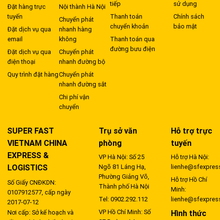
tiếp
sử dụng
Đặt hàng trực
Nội thành Hà Nội
tuyến
Thanh toán
Chính sách
Chuyển phát
chuyển khoản
bảo mật
Đặt dịch vụ qua
nhanh hàng
email
không
Thanh toán qua
đường bưu điện
Đặt dịch vụ qua
Chuyển phát
điện thoại
nhanh đường bộ
Quy trình đặt hàng
Chuyển phát
nhanh đường sắt
Chi phí vận
chuyển
SUPER FAST
Trụ sở văn
Hỗ trợ trực
VIETNAM CHINA
phòng
tuyến
EXPRESS &
VP Hà Nội: Số 25
Hỗ trợ Hà Nội:
LOGISTICS
Ngõ 81 Láng Hạ,
lienhe@sfexpres
Phường Giảng Võ,
Hỗ trợ Hồ Chí
Số Giấy CNĐKDN:
Thành phố Hà Nội
Minh:
0107912577, cấp ngày
Tel: 0902.292.112
lienhe@sfexpres
2017-07-12
VP Hồ Chí Minh: Số
Hình thức
Nơi cấp: Sở kế hoạch và