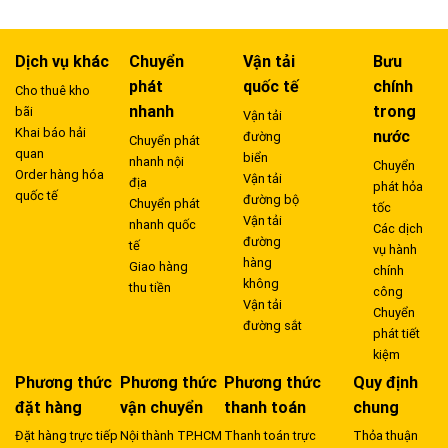
Dịch vụ khác
Chuyển
Vận tải
Bưu
phát
quốc tế
chính
Cho thuê kho
nhanh
trong
bãi
Vận tải
Khai báo hải
nước
đường
Chuyển phát
quan
biển
nhanh nội
Chuyển
Order hàng hóa
Vận tải
địa
phát hỏa
quốc tế
đường bộ
Chuyển phát
tốc
Vận tải
nhanh quốc
Các dịch
đường
tế
vụ hành
hàng
Giao hàng
chính
không
thu tiền
công
Vận tải
Chuyển
đường sắt
phát tiết
kiệm
Phương thức
Phương thức
Phương thức
Quy định
đặt hàng
vận chuyển
thanh toán
chung
Đặt hàng trực tiếp
Nội thành TP.HCM
Thanh toán trực
Thỏa thuận