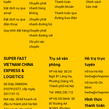
tuyến
Thanh toán
Chính sách
Chuyển phát
chuyển khoản
bảo mật
Đặt dịch vụ qua
nhanh hàng
email
không
Thanh toán qua
đường bưu điện
Đặt dịch vụ qua
Chuyển phát
điện thoại
nhanh đường bộ
Quy trình đặt hàng
Chuyển phát
nhanh đường sắt
Chi phí vận
chuyển
SUPER FAST
Trụ sở văn
Hỗ trợ trực
VIETNAM CHINA
phòng
tuyến
EXPRESS &
VP Hà Nội: Số 25
Hỗ trợ Hà Nội:
LOGISTICS
Ngõ 81 Láng Hạ,
lienhe@sfexpres
Phường Giảng Võ,
Hỗ trợ Hồ Chí
Số Giấy CNĐKDN:
Thành phố Hà Nội
Minh:
0107912577, cấp ngày
Tel: 0902.292.112
lienhe@sfexpres
2017-07-12
VP Hồ Chí Minh: Số
Hình thức
Nơi cấp: Sở kế hoạch và
87 Đường A4
đầu tư thành phố Hà Nội
thanh toán
(K300), Phường