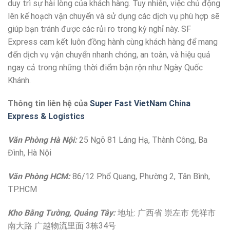
duy trì sự hài lòng của khách hàng. Tuy nhiên, việc chủ động
lên kế hoạch vận chuyển và sử dụng các dịch vụ phù hợp sẽ
giúp bạn tránh được các rủi ro trong kỳ nghỉ này. SF
Express cam kết luôn đồng hành cùng khách hàng để mang
đến dịch vụ vận chuyển nhanh chóng, an toàn, và hiệu quả
ngay cả trong những thời điểm bận rộn như Ngày Quốc
Khánh.
Thông tin liên hệ của
Super Fast VietNam China
Express & Logistics
Văn Phòng Hà Nội:
25 Ngõ 81 Láng Hạ, Thành Công, Ba
Đình, Hà Nội
Văn Phòng HCM:
86/12 Phổ Quang, Phường 2, Tân Bình,
TP.HCM
Kho Bằng Tường, Quảng Tây:
地址: 广西省 崇左市 凭祥市
南大路 广越物流里面 3栋34号