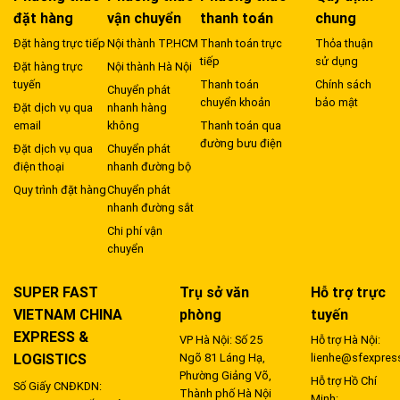
đặt hàng
vận chuyển
thanh toán
chung
Đặt hàng trực tiếp
Nội thành TP.HCM
Thanh toán trực
Thỏa thuận
tiếp
sử dụng
Đặt hàng trực
Nội thành Hà Nội
tuyến
Thanh toán
Chính sách
Chuyển phát
chuyển khoản
bảo mật
Đặt dịch vụ qua
nhanh hàng
email
không
Thanh toán qua
đường bưu điện
Đặt dịch vụ qua
Chuyển phát
điện thoại
nhanh đường bộ
Quy trình đặt hàng
Chuyển phát
nhanh đường sắt
Chi phí vận
chuyển
SUPER FAST
Trụ sở văn
Hỗ trợ trực
VIETNAM CHINA
phòng
tuyến
EXPRESS &
VP Hà Nội: Số 25
Hỗ trợ Hà Nội:
LOGISTICS
Ngõ 81 Láng Hạ,
lienhe@sfexpres
Phường Giảng Võ,
Hỗ trợ Hồ Chí
Số Giấy CNĐKDN:
Thành phố Hà Nội
Minh: