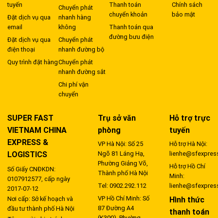
tuyến
Thanh toán
Chính sách
Chuyển phát
chuyển khoản
bảo mật
Đặt dịch vụ qua
nhanh hàng
email
không
Thanh toán qua
đường bưu điện
Đặt dịch vụ qua
Chuyển phát
điện thoại
nhanh đường bộ
Quy trình đặt hàng
Chuyển phát
nhanh đường sắt
Chi phí vận
chuyển
SUPER FAST
Trụ sở văn
Hỗ trợ trực
VIETNAM CHINA
phòng
tuyến
EXPRESS &
VP Hà Nội: Số 25
Hỗ trợ Hà Nội:
LOGISTICS
Ngõ 81 Láng Hạ,
lienhe@sfexpres
Phường Giảng Võ,
Hỗ trợ Hồ Chí
Số Giấy CNĐKDN:
Thành phố Hà Nội
Minh:
0107912577, cấp ngày
Tel: 0902.292.112
lienhe@sfexpres
2017-07-12
VP Hồ Chí Minh: Số
Hình thức
Nơi cấp: Sở kế hoạch và
87 Đường A4
đầu tư thành phố Hà Nội
thanh toán
(K300), Phường