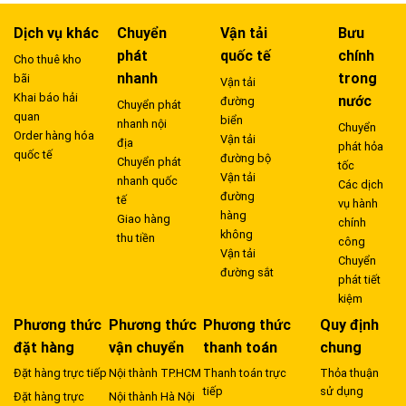
Dịch vụ khác
Chuyển
Vận tải
Bưu
phát
quốc tế
chính
Cho thuê kho
nhanh
trong
bãi
Vận tải
Khai báo hải
nước
đường
Chuyển phát
quan
biển
nhanh nội
Chuyển
Order hàng hóa
Vận tải
địa
phát hỏa
quốc tế
đường bộ
Chuyển phát
tốc
Vận tải
nhanh quốc
Các dịch
đường
tế
vụ hành
hàng
Giao hàng
chính
không
thu tiền
công
Vận tải
Chuyển
đường sắt
phát tiết
kiệm
Phương thức
Phương thức
Phương thức
Quy định
đặt hàng
vận chuyển
thanh toán
chung
Đặt hàng trực tiếp
Nội thành TP.HCM
Thanh toán trực
Thỏa thuận
tiếp
sử dụng
Đặt hàng trực
Nội thành Hà Nội