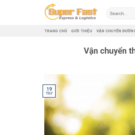
Skip
to
content
TRANG CHỦ
GIỚI THIỆU
VẬN CHUYỂN ĐƯỜN
Vận chuyển th
19
Th7