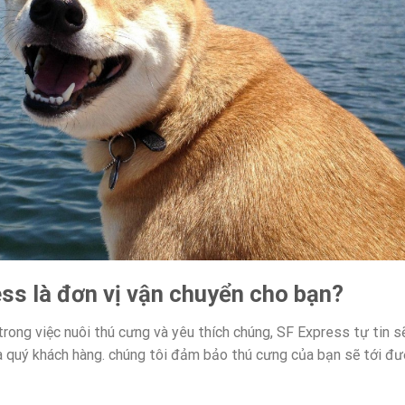
ss là đơn vị vận chuyển cho bạn?
trong việc nuôi thú cưng và yêu thích chúng, SF Express tự tin s
a quý khách hàng. chúng tôi đảm bảo thú cưng của bạn sẽ tới đ