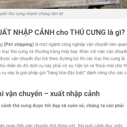
yển thú cưng nhanh chóng tiện lợi
UẤT NHẬP CẢNH cho THÚ CƯNG là gì?
ng
(Pet shipping)
là một ngành công nghiệp vận chuyển liên quan
c loại thú cưng và thường bằng máy bay. Khác với việc vận chuyể
được vận chuyển đại trà theo đường bộ thì các loại thú cưng là
 nhân do đó dịch vụ này phải có sự tiện lợi và thoải mái cho t
vụ này là giải pháp gửi “hàng hóa đặc biệt” dành riêng cho các c
hi vận chuyển – xuất nhập cảnh
 cảnh thú cưng được tốt đẹp và suôn sẻ, chúng ta cần phải
liên quan đến việc chuyên chở động vật, thú nuôi cảnh như: giấy